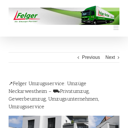
Skip
to
content
Previous
Next
↗️Felger Umzugsservice: Umzüge
Neckarwestheim – ⛟Privatumzug,
Gewerbeumzug, Umzugsunternehmen,
Umzugsservice