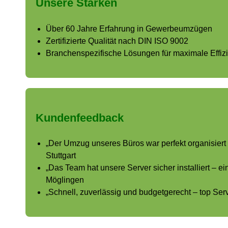
Unsere Stärken
Über 60 Jahre Erfahrung in Gewerbeumzügen
Zertifizierte Qualität nach DIN ISO 9002
Branchenspezifische Lösungen für maximale Effiz
Kundenfeedback
„Der Umzug unseres Büros war perfekt organisiert 
Stuttgart
„Das Team hat unsere Server sicher installiert – ei
Möglingen
„Schnell, zuverlässig und budgetgerecht – top Se