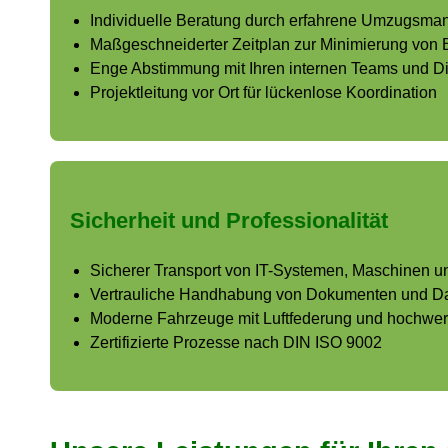
Individuelle Beratung durch erfahrene Umzugsma
Maßgeschneiderter Zeitplan zur Minimierung von 
Enge Abstimmung mit Ihren internen Teams und Di
Projektleitung vor Ort für lückenlose Koordination
Sicherheit und Professionalität
Sicherer Transport von IT-Systemen, Maschinen u
Vertrauliche Handhabung von Dokumenten und D
Moderne Fahrzeuge mit Luftfederung und hochwer
Zertifizierte Prozesse nach DIN ISO 9002