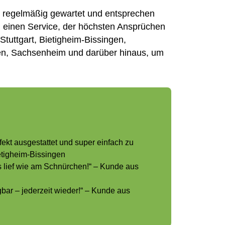
n regelmäßig gewartet und entsprechen
en einen Service, der höchsten Ansprüchen
tuttgart, Bietigheim-Bissingen,
en, Sachsenheim und darüber hinaus, um
fekt ausgestattet und super einfach zu
etigheim-Bissingen
es lief wie am Schnürchen!“ – Kunde aus
bar – jederzeit wieder!“ – Kunde aus