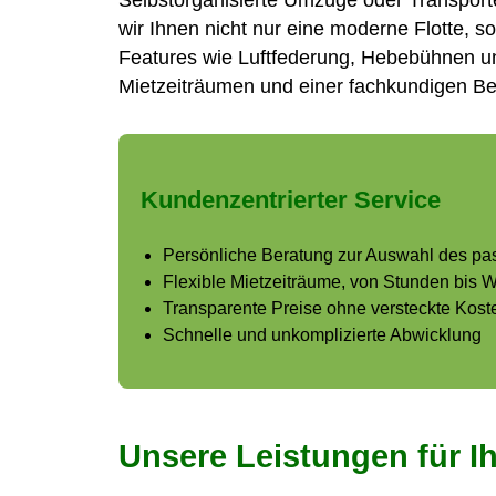
Selbstorganisierte Umzüge oder Transport
wir Ihnen nicht nur eine moderne Flotte, s
Features wie Luftfederung, Hebebühnen und
Mietzeiträumen und einer fachkundigen Berat
Kundenzentrierter Service
Persönliche Beratung zur Auswahl des p
Flexible Mietzeiträume, von Stunden bis
Transparente Preise ohne versteckte Kost
Schnelle und unkomplizierte Abwicklung
Unsere Leistungen für I