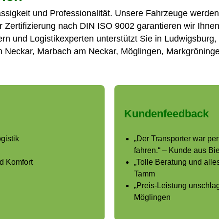
ässigkeit und Professionalität. Unsere Fahrzeuge werde
r Zertifizierung nach DIN ISO 9002 garantieren wir Ihn
n und Logistikexperten unterstützt Sie in Ludwigsburg, S
m Neckar, Marbach am Neckar, Möglingen, Markgröning
Kundenfeedback
gistik
„Der Transporter war per
fahren.“ – Kunde aus Bi
nd Komfort
„Tolle Beratung und all
Tamm
„Preis-Leistung unschlag
Möglingen