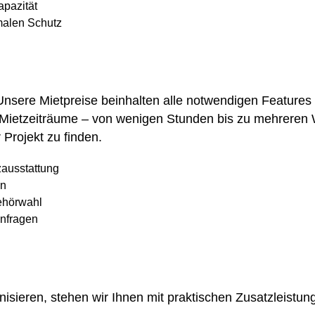
apazität
malen Schutz
 Unsere Mietpreise beinhalten alle notwendigen Feature
le Mietzeiträume – von wenigen Stunden bis zu mehreren 
Projekt zu finden.
zausstattung
en
ehörwahl
Anfragen
isieren, stehen wir Ihnen mit praktischen Zusatzleistunge