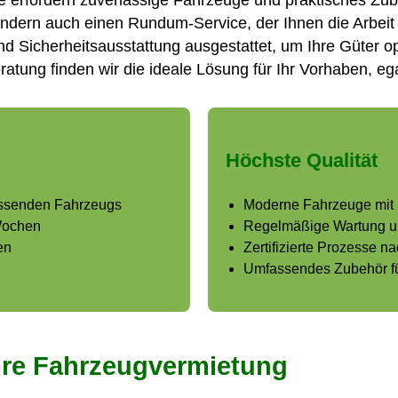
e erfordern zuverlässige Fahrzeuge und praktisches Zu
ondern auch einen Rundum-Service, der Ihnen die Arbeit 
 Sicherheitsausstattung ausgestattet, um Ihre Güter opt
ung finden wir die ideale Lösung für Ihr Vorhaben, egal 
Höchste Qualität
assenden Fahrzeugs
Moderne Fahrzeuge mit L
 Wochen
Regelmäßige Wartung und
en
Zertifizierte Prozesse 
Umfassendes Zubehör fü
hre Fahrzeugvermietung