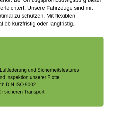
behör. Bei Umzugsprofi Ludwigsburg bieten
erleichtert. Unsere Fahrzeuge sind mit
imal zu schützen. Mit flexiblen
ob kurzfristig oder langfristig.
uftfederung und Sicherheitsfeatures
 Inspektion unserer Flotte
nach DIN ISO 9002
r sicheren Transport