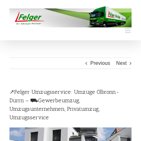
Skip
to
content
Previous
Next
↗️Felger Umzugsservice: Umzüge Ölbronn-
Dürrn – ⛟Gewerbeumzug,
Umzugsunternehmen, Privatumzug,
Umzugsservice