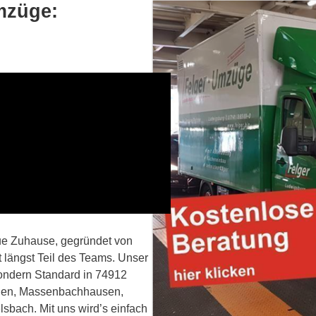
mzüge:
ue Zuhause, gegründet von
t längst Teil des Teams. Unser
sondern Standard in 74912
ingen, Massenbachhausen,
bach. Mit uns wird’s einfach