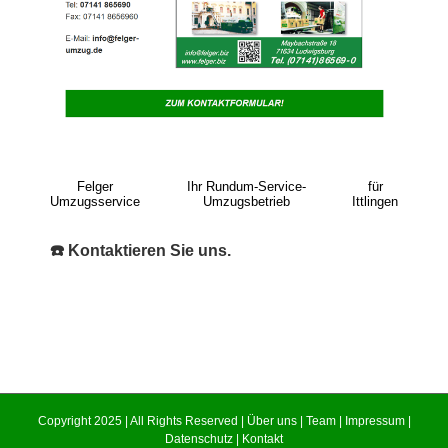
Felger
Ihr Rundum-Service-
für
Umzugsservice
Umzugsbetrieb
Ittlingen
☎️ Kontaktieren Sie uns.
Copyright 2025 | All Rights Reserved |
Über uns
|
Team
|
Impressum
|
Datenschutz
|
Kontakt