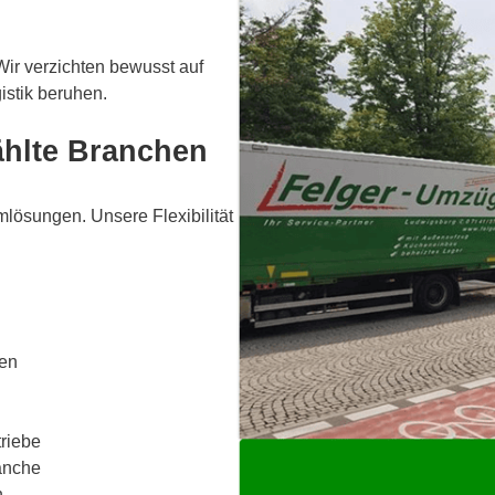
Wir verzichten bewusst auf
stik beruhen.
ählte Branchen
lösungen. Unsere Flexibilität
den
triebe
anche
n