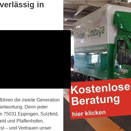
verlässig in
 führen die zweite Generation
antwortung. Denn jeder
in 75031 Eppingen, Sulzfeld,
eld und Pfaffenhofen,
st – und Vertrauen unser