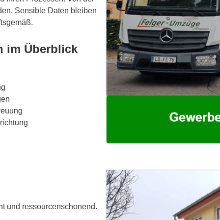
den. Sensible Daten bleiben
iftsgemäß.
 im Überblick
ng
gen
reuung
richtung
cht und ressourcenschonend.