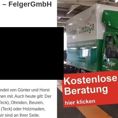
s – FelgerGmbH
ündet von Günter und Horst
men mit. Auch heute gilt: Der
(Teck), Ohmden, Beuren,
n (Teck) oder Holzmaden,
r sind an Ihrer Seite.