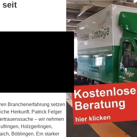
seit
hren Branchenerfahrung setzen
che Herkunft. Patrick Felger
 Vertrauenssache – wir nehmen
Nufringen, Holzgerlingen,
ich, Böblingen. Ein starker